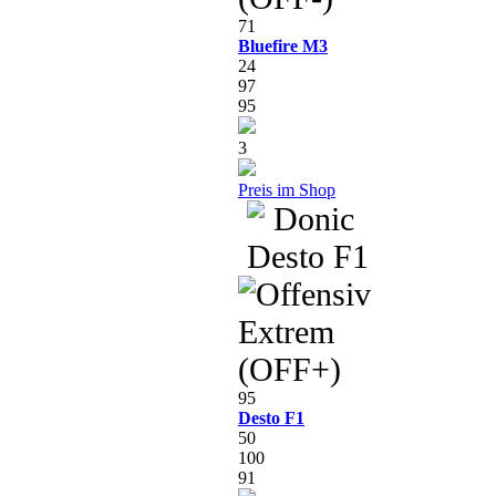
71
Bluefire M3
24
97
95
3
Preis im Shop
95
Desto F1
50
100
91