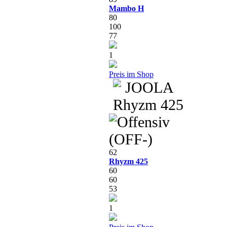
Mambo H
80
100
77
1
Preis im Shop
62
Rhyzm 425
60
60
53
1