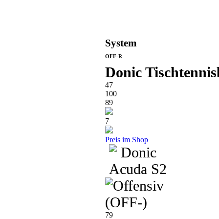
System
OFF-R
Donic Tischtennis
47
100
89
7
Preis im Shop
79