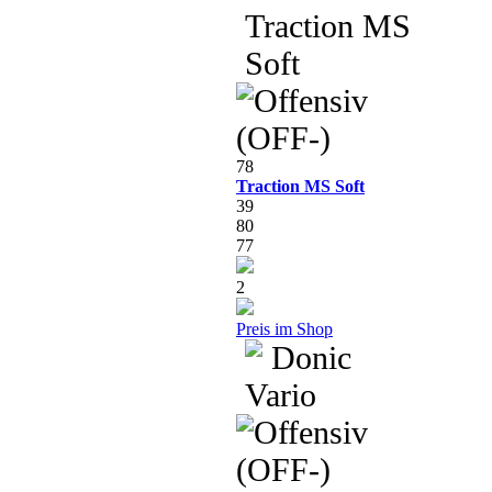
78
Traction MS Soft
39
80
77
2
Preis im Shop