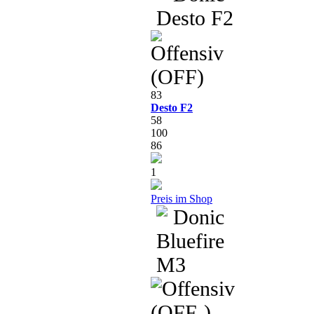
83
Desto F2
58
100
86
1
Preis im Shop