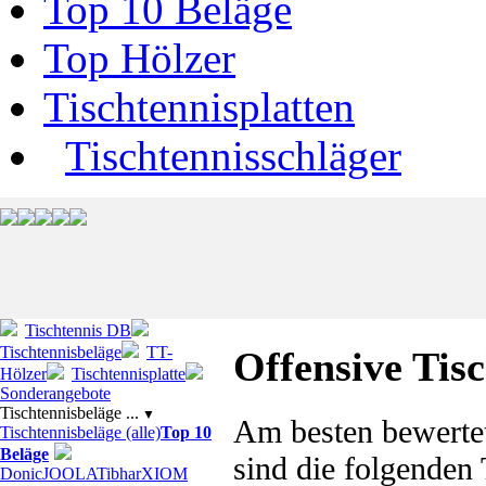
Top 10 Beläge
Top Hölzer
Tischtennisplatten
Tischtennisschläger
Tischtennis DB
Tischtennisbeläge
TT-
Offensive Tis
Hölzer
Tischtennisplatte
Sonderangebote
Tischtennisbeläge ...
▼
Am besten bewertet
Tischtennisbeläge (alle)
Top 10
Beläge
sind die folgenden
Donic
JOOLA
Tibhar
XIOM