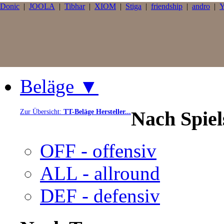
Donic
|
JOOLA
|
Tibhar
|
XIOM
|
Stiga
|
friendship
|
andro
|
Y
Beläge ▼
Nach Spie
Zur Übersicht:
TT-Beläge Hersteller...
OFF - offensiv
ALL - allround
DEF - defensiv