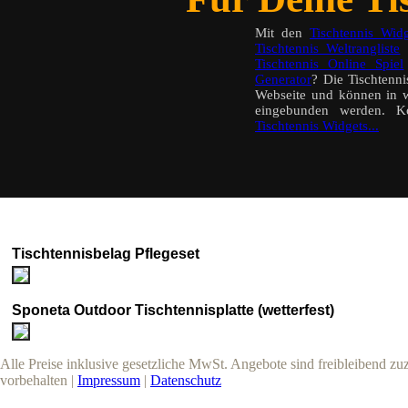
Mit den
Tischtennis Widg
Tischtennis Weltrangliste
a
Tischtennis Online Spiel
Generator
? Die Tischtenn
Webseite und können in w
eingebunden werden. K
Tischtennis Widgets...
Tischtennisbelag Pflegeset
Sponeta Outdoor Tischtennisplatte (wetterfest)
Alle Preise inklusive gesetzliche MwSt. Angebote sind freibleibend z
vorbehalten |
Impressum
|
Datenschutz