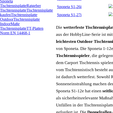
Sponeta
Tischtennisplatte
Ratgeber
Sponeta S1-26i
Tischtennisplatte
Tischtennisplatte
Sponeta S1-27i
kaufen
Tischtennisplatte
Outdoor
Tischtennisplatte
Indoor
Maße
Die
wetterfeste Tischtennispla
Tischtennisplatte
TT-Platten
Norm EN 14468-1
aus der HobbyLine-Serie ist mit
leichtesten Outdoor Tischtenni
von Sponeta. Die Sponeta 1-12e 
Tischtennisspieler
, die gelegen
dem Carport Tischtennis spiele
vom Tischtennistisch besteht 
ist dadurch wetterfest. Sowohl 
Sonneneinstrahlung machen der 
Sponeta S1-12e hat einen
seitl
als sicherheitsrelevante Maßn
Unfällen in der Tischtennispl
gefordert ist. Die
Doppelrollen