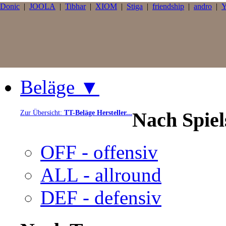
Donic
|
JOOLA
|
Tibhar
|
XIOM
|
Stiga
|
friendship
|
andro
|
Y
Beläge ▼
Nach Spie
Zur Übersicht:
TT-Beläge Hersteller...
OFF - offensiv
ALL - allround
DEF - defensiv