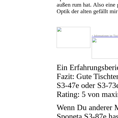
außen rum hat. Also eine g
Optik der alten gefällt mir
+ Informationen im Tisc
Ein Erfahrungsberi
Fazit:
Gute Tischten
S3-47e oder S3-73
Rating:
5
von maxi
Wenn Du anderer Me
Sponeta S3-87e has