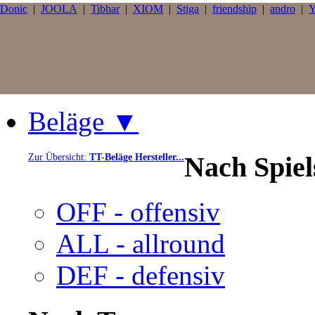
Donic
|
JOOLA
|
Tibhar
|
XIOM
|
Stiga
|
friendship
|
andro
|
Y
Beläge ▼
Nach Spie
Zur Übersicht:
TT-Beläge Hersteller...
OFF - offensiv
ALL - allround
DEF - defensiv