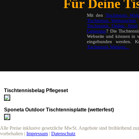
Für Deine Tis
Mit den
Tischtennis Widg
Tischtennis Weltrangliste
a
Tischtennis Online Spiel
Generator
? Die Tischtenn
Webseite und können in w
eingebunden werden. K
Tischtennis Widgets...
Tischtennisbelag Pflegeset
Sponeta Outdoor Tischtennisplatte (wetterfest)
Alle Preise inklusive gesetzliche MwSt. Angebote sind freibleibend z
vorbehalten |
Impressum
|
Datenschutz