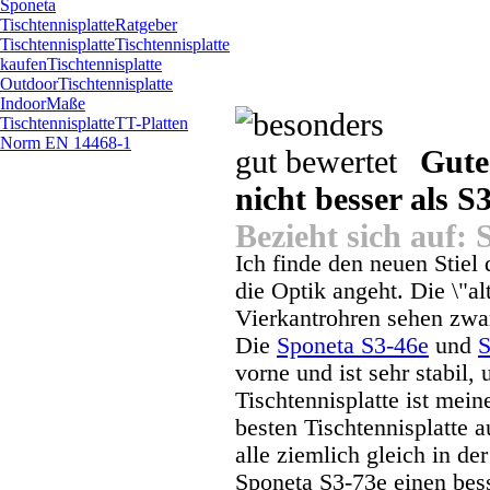
Sponeta
Tischtennisplatte
Ratgeber
Tischtennisplatte
Tischtennisplatte
kaufen
Tischtennisplatte
Outdoor
Tischtennisplatte
Indoor
Maße
Tischtennisplatte
TT-Platten
Norm EN 14468-1
Gute 
nicht besser als S
Bezieht sich auf:
Ich finde den neuen Stiel
die Optik angeht. Die \"a
Vierkantrohren sehen zwar 
Die
Sponeta S3-46e
und
S
vorne und ist sehr stabil,
Tischtennisplatte ist mei
besten Tischtennisplatte a
alle ziemlich gleich in d
Sponeta S3-73e einen bess