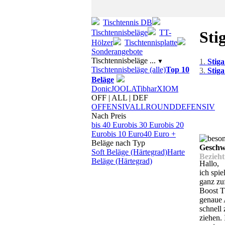
Tischtennis DB
Sti
Tischtennisbeläge
TT-
Hölzer
Tischtennisplatte
Sonderangebote
Tischtennisbeläge ...
1.
Stiga
▼
Tischtennisbeläge (alle)
Top 10
3.
Stig
Beläge
Donic
JOOLA
Tibhar
XIOM
OFF | ALL | DEF
OFFENSIV
ALLROUND
DEFENSIV
Nach Preis
bis 40 Euro
bis 30 Euro
bis 20
Euro
bis 10 Euro
40 Euro +
Beläge nach Typ
Geschwi
Soft Beläge (Härtegrad)
Harte
Bezieht
Beläge (Härtegrad)
Hallo,
ich spi
ganz zu
Boost T
genaue 
schnell 
ziehen.