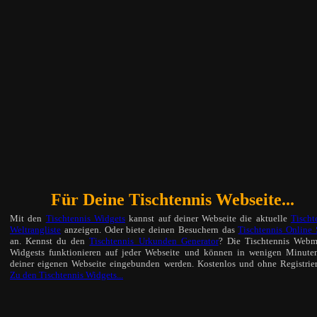
Für Deine Tischtennis Webseite...
Mit den
Tischtennis Widgets
kannst auf deiner Webseite die aktuelle
Tischt
Weltrangliste
anzeigen. Oder biete deinen Besuchern das
Tischtennis Online 
an. Kennst du den
Tischtennis Urkunden Generator
? Die Tischtennis Webm
Widgests funktionieren auf jeder Webseite und können in wenigen Minute
deiner eigenen Webseite eingebunden werden. Kostenlos und ohne Registrie
Zu den Tischtennis Widgets...