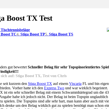
ga Boost TX Test
 Tischtennisbeläge
a Boost TC
4.
Stiga Boost TP
5.
Stiga Boost TS
Schneller Belag für sehr Topspinorientiertes Spi
ndigkeit!!!
 sich auf:
Stiga Boost TX
, Test von Chris
ele seit kurzem den
Stiga Boost TX
auf einem
Viscaria
FL und bin eigent
frieden. Vorher hatte ich den
Express Two
und war wirklich begeistert.
X ist ein sehr schneller Belag mit einem Schwammhärtegrad um die 43
Angabe habe ich jedoch nicht. Der Belag ist beim Topspin unglaublich
zu spielen. Die Topspins sind alle sehr hart, man kann aber auch mit vie
 Ich denke um den Belag wirklich gut zu spielen benötigt man schon ei