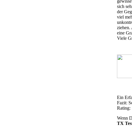
gewisse 
sich se
der Geg
viel me
unkontr
ziehen.
eine Gr
Viele G
Ein Erf
Fazit:
S
Rating:
Wenn Du
TX Tes