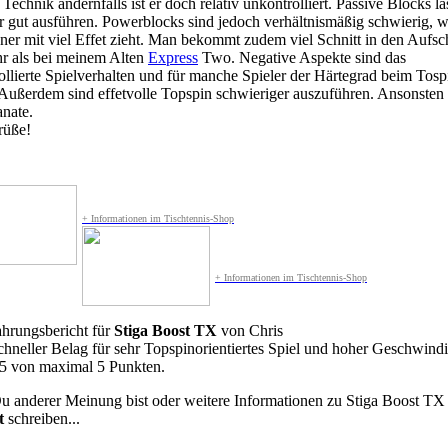
Technik andernfalls ist er doch relativ unkontrolliert. Passive Blocks l
hr gut ausführen. Powerblocks sind jedoch verhältnismäßig schwierig, 
ner mit viel Effet zieht. Man bekommt zudem viel Schnitt in den Aufsc
hr als bei meinem Alten
Express
Two. Negative Aspekte sind das
ollierte Spielverhalten und für manche Spieler der Härtegrad beim Tosp
 Außerdem sind effetvolle Topspin schwieriger auszuführen. Ansonsten i
anate.
rüße!
+ Informationen im Tischtennis-Shop
+ Informationen im Tischtennis-Shop
ahrungsbericht für
Stiga Boost TX
von
Chris
chneller Belag für sehr Topspinorientiertes Spiel und hoher Geschwindi
5
von maximal 5 Punkten.
 anderer Meinung bist oder weitere Informationen zu Stiga Boost TX 
t
schreiben...