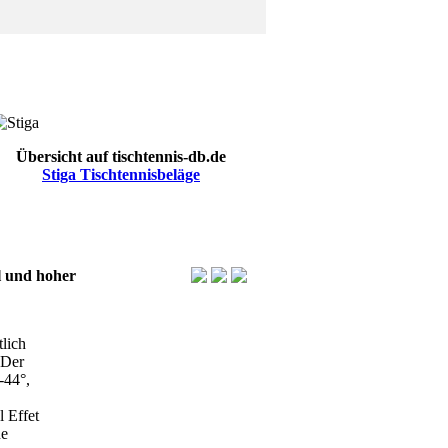
Übersicht auf tischtennis-db.de
Stiga Tischtennisbeläge
el und hoher
lich
 Der
-44°,
l Effet
ne