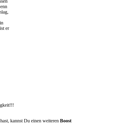
assen
wenn
hlag,
in
st er
gkeit!!!
hast, kannst Du einen weiteren
Boost