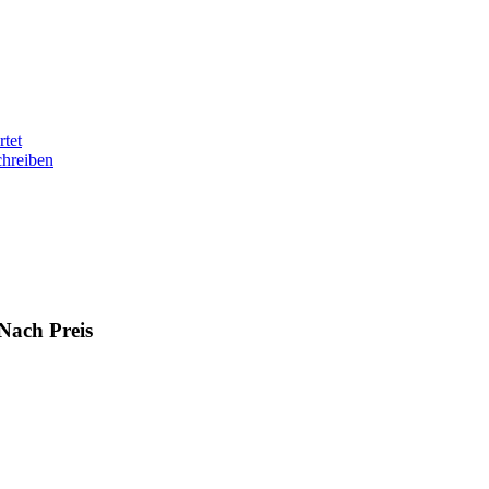
tet
chreiben
Nach Preis