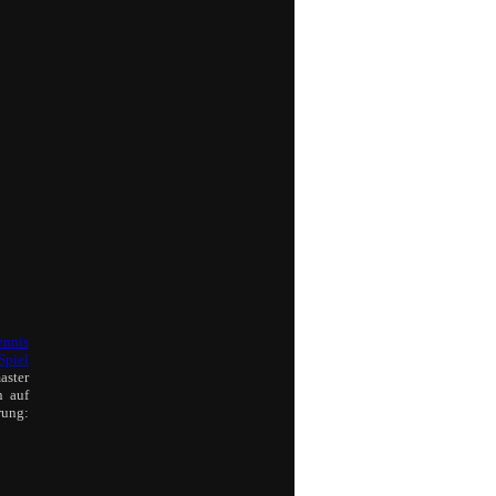
ennis
Spiel
aster
n auf
rung: