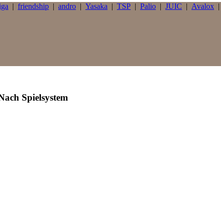
iga
|
friendship
|
andro
|
Yasaka
|
TSP
|
Palio
|
JUIC
|
Avalox
Nach Spielsystem