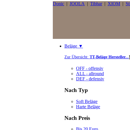
Donic
|
JOOLA
|
Tibhar
|
XIOM
|
St
Beläge ▼
Zur Übersicht:
TT-Beläge Hersteller...
OFF - offensiv
ALL - allround
DEF - defensiv
Nach Typ
Soft Beläge
Harte Beläge
Nach Preis
Bis 20 Euro