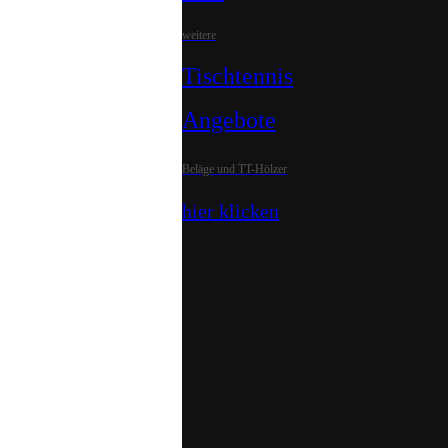
weitere
Tischtennis
Angebote
Beläge und TT-Hölzer
hier klicken