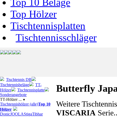
Top 10 Beläge
Top Hölzer
Tischtennisplatten
Tischtennisschläger
Tischtennis DB
Tischtennisbeläge
TT-
Butterfly Jap
Hölzer
Tischtennisplatte
Sonderangebote
TT-Hölzer ...
▼
Weitere Tischtenni
Tischtennishölzer (alle)
Top 10
Hölzer
VISCARIA
Serie..
Donic
JOOLA
Stiga
Tibhar