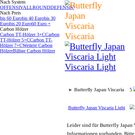
Nach System
OFFENSIV
ALLROUND
DEFENSIV
Nach Preis
bis 60 Euro
bis 40 Euro
bis 30
Euro
bis 20 Euro
60 Euro +
Carbon Hölzer
Viscaria
Carbon TT-Hölzer 3+C
Carbon
TT-Hölzer 5+C
Carbon TT-
Hölzer 7+C
Weitere Carbon
Hölzer
Billige Carbon Hölzer
Viscaria Light
► Butterfly Japan Viscaria
5
Butterfly Japan Viscaria Light
Leider sind für Butterfly Japan
Informationen vorhanden. Bitte 