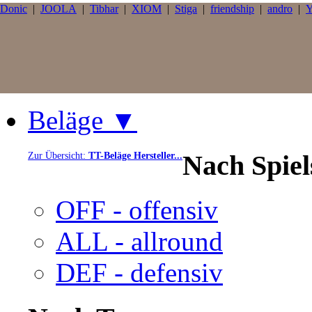
Donic
|
JOOLA
|
Tibhar
|
XIOM
|
Stiga
|
friendship
|
andro
|
Y
Beläge ▼
Nach Spie
Zur Übersicht:
TT-Beläge Hersteller...
OFF - offensiv
ALL - allround
DEF - defensiv