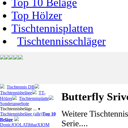
Top 10 Beläge
Top Hölzer
Tischtennisplatten
Tischtennisschläger
Tischtennis DB
Tischtennisbeläge
TT-
Butterfly Sri
Hölzer
Tischtennisplatte
Sonderangebote
Tischtennisbeläge ...
▼
Weitere Tischtenni
Tischtennisbeläge (alle)
Top 10
Beläge
Serie....
Donic
JOOLA
Tibhar
XIOM