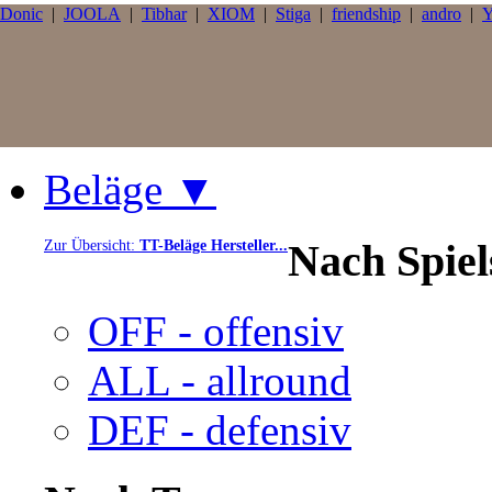
Donic
|
JOOLA
|
Tibhar
|
XIOM
|
Stiga
|
friendship
|
andro
|
Y
Beläge ▼
Nach Spie
Zur Übersicht:
TT-Beläge Hersteller...
OFF - offensiv
ALL - allround
DEF - defensiv