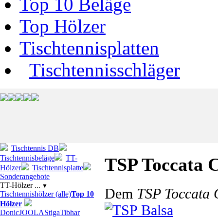
Top 10 Beläge
Top Hölzer
Tischtennisplatten
Tischtennisschläger
Tischtennis DB
Tischtennisbeläge
TT-
TSP Toccata 
Hölzer
Tischtennisplatte
Sonderangebote
TT-Hölzer ...
▼
Dem
TSP Toccata 
Tischtennishölzer (alle)
Top 10
Hölzer
Donic
JOOLA
Stiga
Tibhar