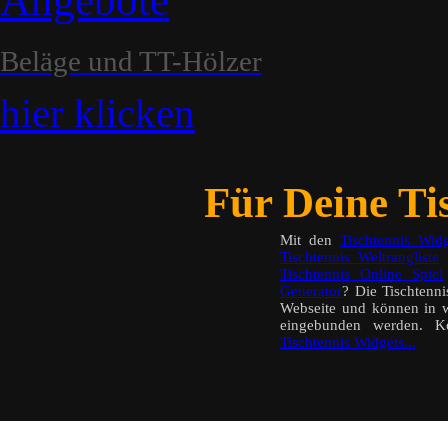
Angebote
Beläge und TT-Hölzer
hier klicken
Für Deine Tis
Mit den
Tischtennis Widg
Tischtennis Weltrangliste
a
Tischtennis Online Spiel
Generator
? Die Tischtenn
Webseite und können in w
eingebunden werden. K
Tischtennis Widgets...