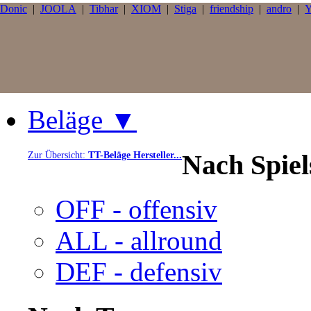
Donic
|
JOOLA
|
Tibhar
|
XIOM
|
Stiga
|
friendship
|
andro
|
Y
Beläge ▼
Nach Spie
Zur Übersicht:
TT-Beläge Hersteller...
OFF - offensiv
ALL - allround
DEF - defensiv