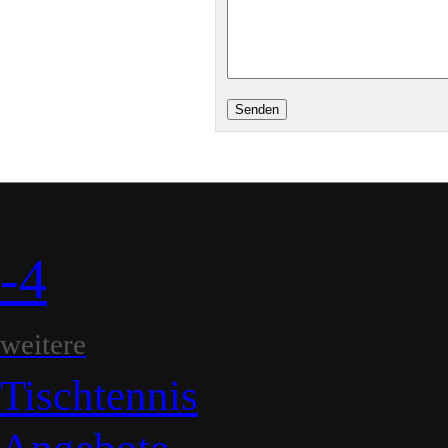
-4
weitere
Tischtennis