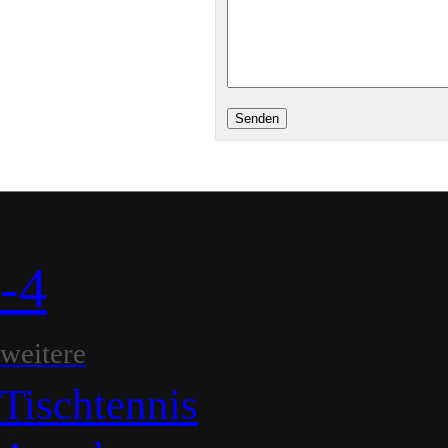
-4
weitere
Tischtennis