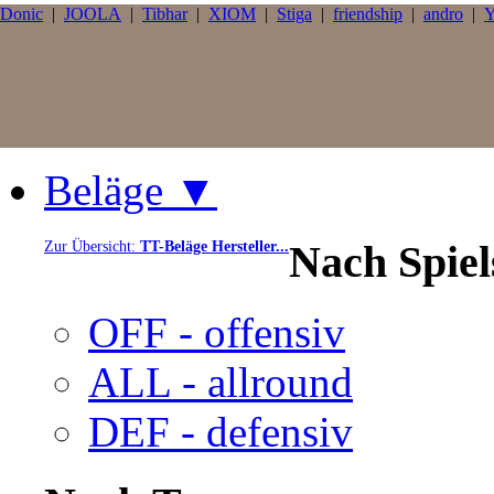
Donic
|
JOOLA
|
Tibhar
|
XIOM
|
Stiga
|
friendship
|
andro
|
Y
Beläge ▼
Nach Spie
Zur Übersicht:
TT-Beläge Hersteller...
OFF - offensiv
ALL - allround
DEF - defensiv