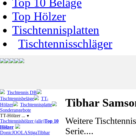
Top 10 Beläge
Top Hölzer
Tischtennisplatten
Tischtennisschläger
Tischtennis DB
Tischtennisbeläge
TT-
Tibhar Samso
Hölzer
Tischtennisplatte
Sonderangebote
TT-Hölzer ...
▼
Weitere Tischtenni
Tischtennishölzer (alle)
Top 10
Hölzer
Serie....
Donic
JOOLA
Stiga
Tibhar