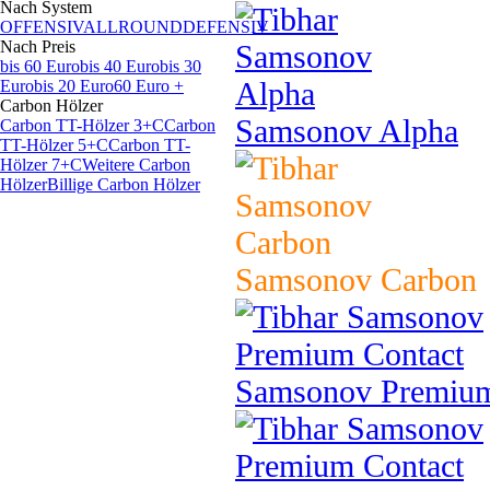
Nach System
OFFENSIV
ALLROUND
DEFENSIV
Nach Preis
bis 60 Euro
bis 40 Euro
bis 30
Euro
bis 20 Euro
60 Euro +
Carbon Hölzer
Samsonov Alpha
Carbon TT-Hölzer 3+C
Carbon
TT-Hölzer 5+C
Carbon TT-
Hölzer 7+C
Weitere Carbon
Hölzer
Billige Carbon Hölzer
Samsonov Carbon
Samsonov Premium