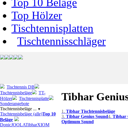
Top 10 Beläge
Top Hölzer
Tischtennisplatten
Tischtennisschläger
Tischtennis DB
Tischtennisbeläge
TT-
Tibhar Genius
Hölzer
Tischtennisplatte
Sonderangebote
Tischtennisbeläge ...
▼
1.
Tibhar Tischtennisbeläge
Tischtennisbeläge (alle)
Top 10
3.
Tibhar Genius Sound
4.
Tibhar
Beläge
Optimum Sound
Donic
JOOLA
Tibhar
XIOM