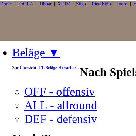
Donic
|
JOOLA
|
Tibhar
|
XIOM
|
Stiga
|
friendship
|
andro
|
Y
Beläge ▼
Nach Spie
Zur Übersicht:
TT-Beläge Hersteller...
OFF - offensiv
ALL - allround
DEF - defensiv