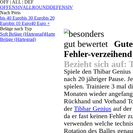
OFF | ALL | DEF
OFFENSIV
ALLROUND
DEFENSIV
Nach Preis
bis 40 Euro
bis 30 Euro
bis 20
Euro
bis 10 Euro
40 Euro +
Beläge nach Typ
Soft Beläge (Härtegrad)
Harte
Beläge (Härtegrad)
Guter
Fehler-verzeihen
Bezieht sich auf:
Spiele den Thibar Genius
nach 20 jähriger Pause. J
spielen. Trainiere 3 mal 
Monaten wieder angefangen
Rückhand und Vorhand To
der
Tibhar Genius
auf der
da er fast keinen Fehler zu
verwenden welche technis
Rotation des Balles gena