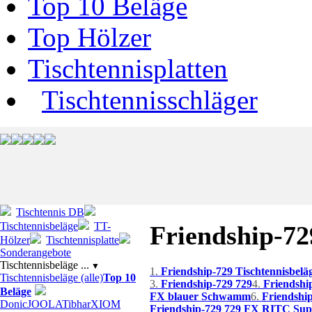
Top 10 Beläge
Top Hölzer
Tischtennisplatten
Tischtennisschläger
Tischtennis DB
Tischtennisbeläge
TT-
Friendship-72
Hölzer
Tischtennisplatte
Sonderangebote
Tischtennisbeläge ...
▼
1.
Friendship-729 Tischtennisbelä
Tischtennisbeläge (alle)
Top 10
3.
Friendship-729 729
4.
Friendshi
Beläge
FX blauer Schwamm
6.
Friendshi
Donic
JOOLA
Tibhar
XIOM
Friendship-729 729 FX RITC Supe