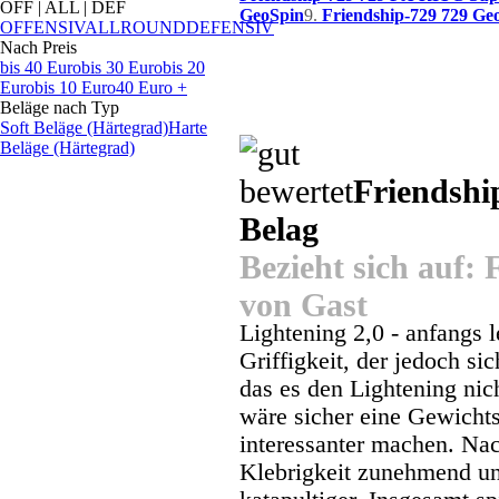
OFF | ALL | DEF
GeoSpin
9.
Friendship-729 729 Ge
OFFENSIV
ALLROUND
DEFENSIV
Nach Preis
bis 40 Euro
bis 30 Euro
bis 20
Euro
bis 10 Euro
40 Euro +
Beläge nach Typ
Soft Beläge (Härtegrad)
Harte
Beläge (Härtegrad)
Friendship
Belag
Bezieht sich auf:
von Gast
Lightening 2,0 - anfangs l
Griffigkeit, der jedoch si
das es den Lightening nic
wäre sicher eine Gewicht
interessanter machen. Nach
Klebrigkeit zunehmend un