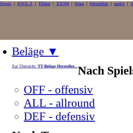
Donic
|
JOOLA
|
Tibhar
|
XIOM
|
Stiga
|
friendship
|
andro
|
Y
Beläge ▼
Nach Spie
Zur Übersicht:
TT-Beläge Hersteller...
OFF - offensiv
ALL - allround
DEF - defensiv