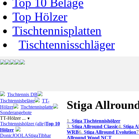
Top 10 Beläge
Top Hölzer
Tischtennisplatten
Tischtennisschläger
Tischtennis DB
Tischtennisbeläge
TT-
Stiga Allroun
Hölzer
Tischtennisplatte
Sonderangebote
TT-Hölzer ...
▼
1.
Stiga Tischtennishölzer
Tischtennishölzer (alle)
Top 10
3.
Stiga Allround Classic
4.
Stiga 
Hölzer
WRB
6.
Stiga Allround Evolution
7
Donic
JOOLA
Stiga
Tibhar
Allround Wood NCT