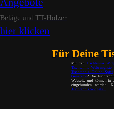
Angebote
Beläge und TT-Hölzer
hier klicken
Für Deine Tis
Mit den
Tischtennis Widg
Tischtennis Weltrangliste
a
Tischtennis Online Spiel
Generator
? Die Tischtenn
Webseite und können in w
eingebunden werden. K
Tischtennis Widgets...