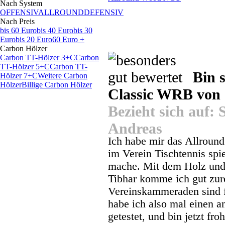
Nach System
OFFENSIV
ALLROUND
DEFENSIV
Nach Preis
bis 60 Euro
bis 40 Euro
bis 30
Euro
bis 20 Euro
60 Euro +
Carbon Hölzer
Carbon TT-Hölzer 3+C
Carbon
TT-Hölzer 5+C
Carbon TT-
Bin s
Hölzer 7+C
Weitere Carbon
Hölzer
Billige Carbon Hölzer
Classic WRB von S
Bezieht sich auf:
Andreas
Ich habe mir das Allroun
im Verein Tischtennis spi
mache. Mit dem Holz und
Tibhar komme ich gut zure
Vereinskammeraden sind fa
habe ich also mal einen a
getestet, und bin jetzt fr