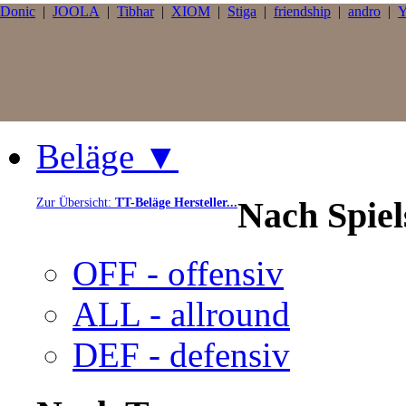
Donic
|
JOOLA
|
Tibhar
|
XIOM
|
Stiga
|
friendship
|
andro
|
Y
Beläge ▼
Nach Spie
Zur Übersicht:
TT-Beläge Hersteller...
OFF - offensiv
ALL - allround
DEF - defensiv