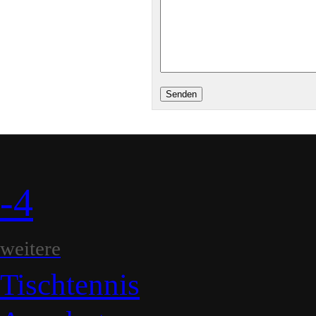
-4
weitere
Tischtennis